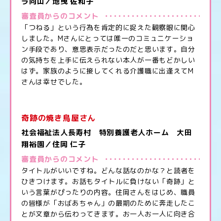
ラ向山／地曳 佐和子
審査員からのコメント
「つねる」という行為を肯定的に捉えた観察眼に関心
しました。Mさんにとっては唯一のコミュニケーショ
ン手段であり、意思表示だったのだと思います。自分
の気持ちを上手に伝えられない本人が一番もどかしい
はず。家族のように接してくれる介護職に出逢えてM
さんは幸せでした。
奇跡の焼き鳥屋さん
社会福祉法人長寿村 特別養護老人ホーム 大田
翔裕園／住岡 仁子
審査員からのコメント
タイトルがいいですね。どんな話なのかな？と読者を
ひきつけます。お話もタイトルに負けない「奇跡」と
いう言葉がぴったりの内容。住岡さんをはじめ、職員
の皆様が「おばあちゃん」の最期のために奔走したこ
とが文章から伝わってきます。お一人お一人に向き合