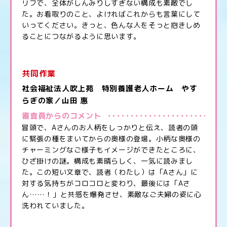
リフで、全体がしんみりしすぎない構成も素敵でし
た。お看取りのこと、よければこれからも言葉にして
いってください。きっと、色んな人をそっと抱きしめ
ることにつながるように思います。
共同作業
社会福祉法人吹上苑 特別養護老人ホーム やす
らぎの家／山田 惠
審査員からのコメント
冒頭で、Aさんのお人柄をしっかりと伝え、読者の頭
に緊張の種をまいてからの奥様の登場。小柄な奥様の
チャーミングなご様子もイメージができたところに、
ひざ掛けの謎。構成も素晴らしく、一気に読みまし
た。この短い文章で、読者（わたし）は「Aさん」に
対する気持ちがコロコロと変わり、最後には「Aさ
ん……！」と共感を爆発させ、素敵なご夫婦の姿に心
洗われていました。